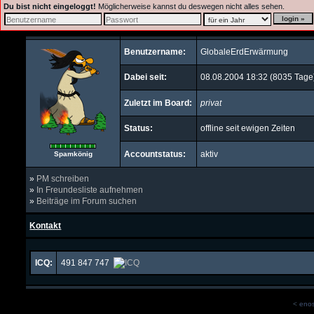
Du bist nicht eingeloggt!
Möglicherweise kannst du deswegen nicht alles sehen.
Benutzername:
GlobaleErdErwärmung
Dabei seit:
08.08.2004 18:32 (8035 Tage
Zuletzt im Board:
privat
Status:
offline seit ewigen Zeiten
Accountstatus:
aktiv
Spamkönig
»
PM schreiben
»
In Freundesliste aufnehmen
»
Beiträge im Forum suchen
Kontakt
ICQ:
491
847
747
<
eno