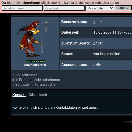
Du bist nicht eingeloggt!
Möglicherweise kannst du deswegen nicht alles sehen.
Benutzername:
gonzo
Dabei seit:
15.03.2007 11:18 (7086
Zuletzt im Board:
privat
Status:
war heute online
Accountstatus:
aktiv
Spamimperator
»
PM schreiben
»
In Freundesliste aufnehmen
»
Beiträge im Forum suchen
Kontakt
·
Gästebuch
Keine öffentlich sichtbaren Kontaktdaten eingetragen.
<
eno