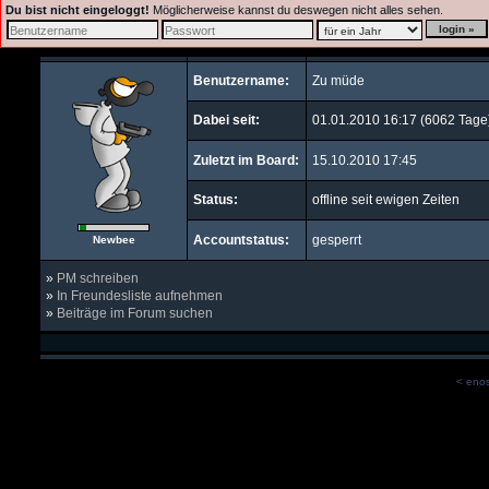
Du bist nicht eingeloggt!
Möglicherweise kannst du deswegen nicht alles sehen.
Benutzername:
Zu müde
Dabei seit:
01.01.2010 16:17 (6062 Tage
Zuletzt im Board:
15.10.2010 17:45
Status:
offline seit ewigen Zeiten
Accountstatus:
gesperrt
Newbee
»
PM schreiben
»
In Freundesliste aufnehmen
»
Beiträge im Forum suchen
<
eno