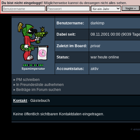
Du bist nicht eingeloggt!
Möglicherweise kannst du deswegen nicht alles sehen.
Benutzername:
darkimp
Dabei seit:
08.11.2001 00:00 (9039 Tag
Zuletzt im Board:
privat
Status:
war heute online
Accountstatus:
aktiv
Spamimperator
»
PM schreiben
»
In Freundesliste aufnehmen
»
Beiträge im Forum suchen
Kontakt
·
Gästebuch
Keine öffentlich sichtbaren Kontaktdaten eingetragen.
<
eno