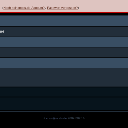
(
Noch kein mods.de-Account?
/
Passwort vergessen?
)
ge)
<
enos@mods.de
2007-2025 >