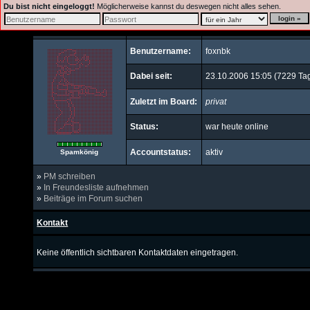
Du bist nicht eingeloggt!
Möglicherweise kannst du deswegen nicht alles sehen.
Benutzername:
foxnbk
Dabei seit:
23.10.2006 15:05 (7229 Ta
Zuletzt im Board:
privat
Status:
war heute online
Accountstatus:
aktiv
Spamkönig
»
PM schreiben
»
In Freundesliste aufnehmen
»
Beiträge im Forum suchen
Kontakt
Keine öffentlich sichtbaren Kontaktdaten eingetragen.