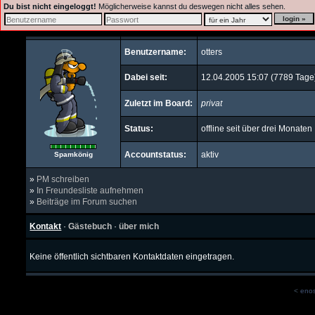
Du bist nicht eingeloggt!
Möglicherweise kannst du deswegen nicht alles sehen.
Benutzername:
otters
Dabei seit:
12.04.2005 15:07 (7789 Tage
Zuletzt im Board:
privat
Status:
offline seit über drei Monaten
Accountstatus:
aktiv
Spamkönig
»
PM schreiben
»
In Freundesliste aufnehmen
»
Beiträge im Forum suchen
Kontakt
·
Gästebuch
·
über mich
Keine öffentlich sichtbaren Kontaktdaten eingetragen.
<
eno