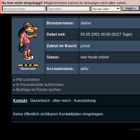
Du bist nicht eingeloggt!
Möglicherweise kannst du deswegen nicht alles sehen.
Benutzername:
statixx
Dabei seit:
05.05.2001 00:00 (9227 Tage)
Zuletzt im Board:
privat
Status:
war heute online
Accountstatus:
aktiv
Moderator
»
PM schreiben
»
In Freundesliste aufnehmen
»
Beiträge im Forum suchen
Kontakt
·
Gästebuch
·
über mich
·
Ausstattung
Keine öffentlich sichtbaren Kontaktdaten eingetragen.
<
eno